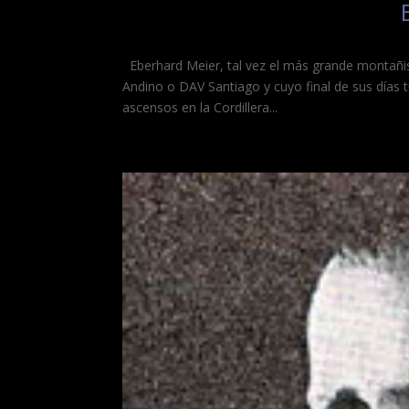
Eberhard Meier, tal vez el más grande montañis
Andino o DAV Santiago y cuyo final de sus días 
ascensos en la Cordillera...