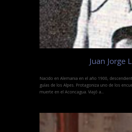
Juan Jorge L
Nacido en Alemania en el año 1900, descendient
guías de los Alpes. Protagoniza uno de los enc
muerte en el Aconcagua. Viajó a...