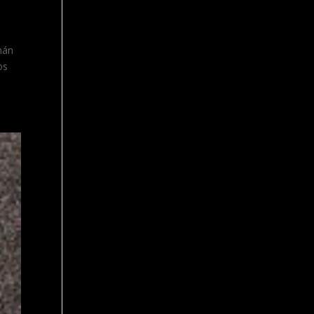
mán
os